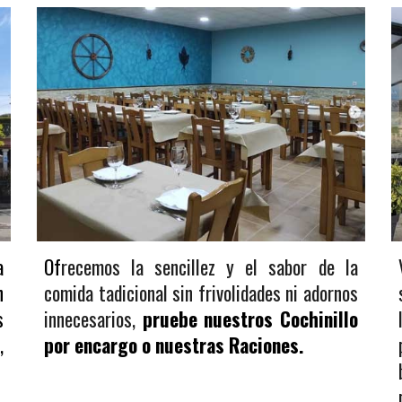
a
Of
recemos la sencillez y el sabor de la
n
comida tadicional sin frivolidades ni adornos
s
innecesarios,
pruebe nuestr
o
s
Cochinillo
,
por encargo
o nuestr
as
Raciones.